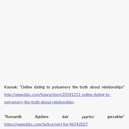
Kaynak: “Online dating to polyamory the truth about relationships”
http://www.bbc.com/future/story/20181211-online-dating-to-
polyamory-the-truth-about-relationships
“Romantik ilişkilere dair şaşırtıcı gerçekler”
https://www.bbc.com/turkce/vert-fut-46542027