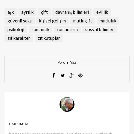
aşk
ayrılık
çift
davranış bilimleri
evlilik
güvenli seks
kişisel gelişim
mutlu çift
mutluluk
psikoloji
romantik
romantizm
sosyal bilimler
zıt karakter
zıt kutuplar
Yorum Yaz
HAKKIMDA
bir gezginim sadece rengarenk ömürler içinde... kızıl saçlı