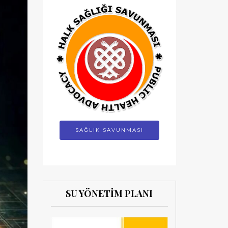
SAĞLIK SAVUNMASI
SU YÖNETİM PLANI