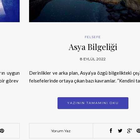
FELSEFE
Asya Bilgeliği
8 EYLÜL 2022
arın uygun
Derinlikler ve arka plan, Asya’ya özgü bilgelikteki çeş
 bir görev
felsefelerinde ortaya çıkan bazı kavramlar. “Kendini t
YAZININ TAMAMINI OKU
Yorum Yaz