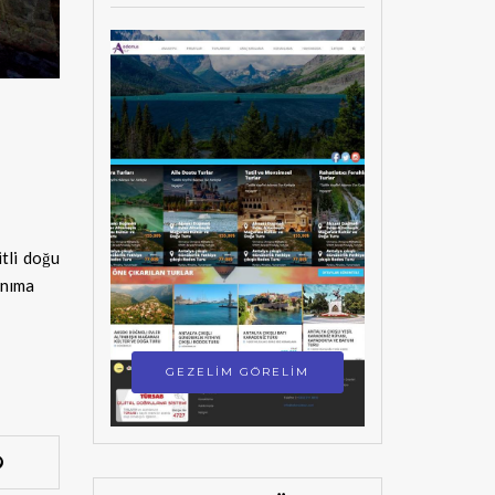
itli doğu
anıma
GEZELİM GÖRELİM