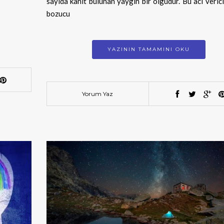
sayıda kanıt bulunan yaygın bir olgudur. Bu acı verici
bozucu
YAZININ TAMAMINI OKU
Yorum Yaz