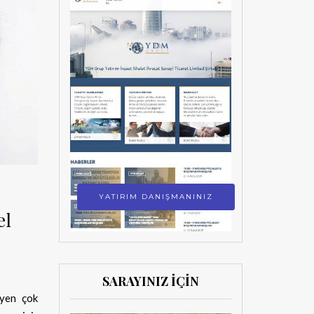
YATIRIM DANIŞMANINIZ
el
SARAYINIZ İÇİN
eyen çok