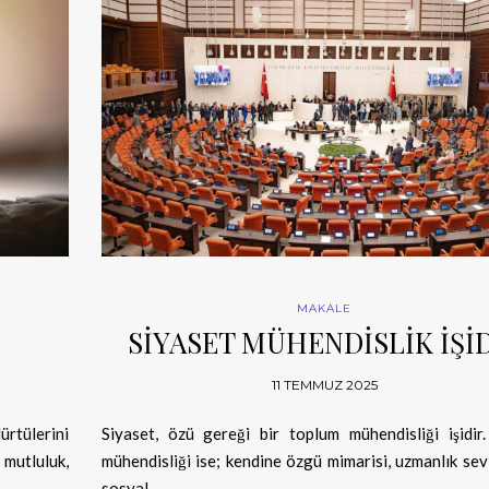
MAKALE
SİYASET MÜHENDİSLİK İŞİ
11 TEMMUZ 2025
rtülerini
Siyaset, özü gereği bir toplum mühendisliği işidir
mutluluk,
mühendisliği ise; kendine özgü mimarisi, uzmanlık sev
sosyal