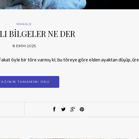
MAKALE
LI BİLGELER NE DER
8 EKIM 2025
akat öyle bir töre varmış ki; bu töreye göre elden ayaktan düşüp, üre
YAZININ TAMAMINI OKU