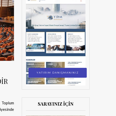
YATIRIM DANIŞMANINIZ
DİR
. Toplum
SARAYINIZ İÇİN
iyesinde