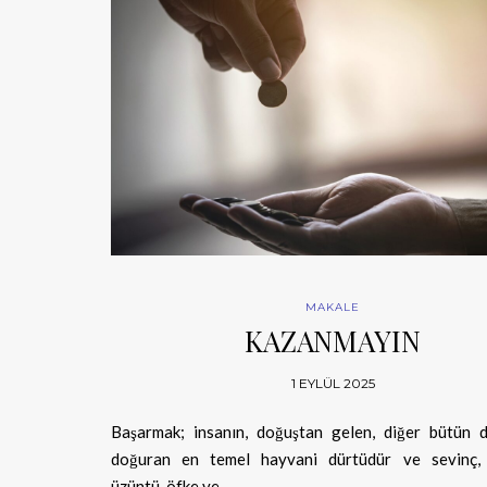
MAKALE
KAZANMAYIN
1 EYLÜL 2025
Başarmak; insanın, doğuştan gelen, diğer bütün dü
doğuran en temel hayvani dürtüdür ve sevinç, 
üzüntü, öfke ve