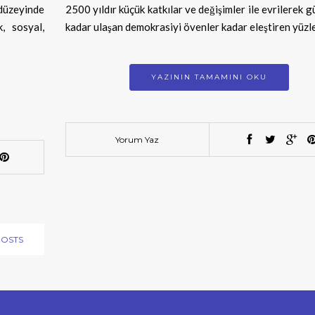
 düzeyinde
2500 yıldır küçük katkılar ve değişimler ile evrilerek
, sosyal,
kadar ulaşan demokrasiyi övenler kadar eleştiren yüzl
YAZININ TAMAMINI OKU
Yorum Yaz
POSTS