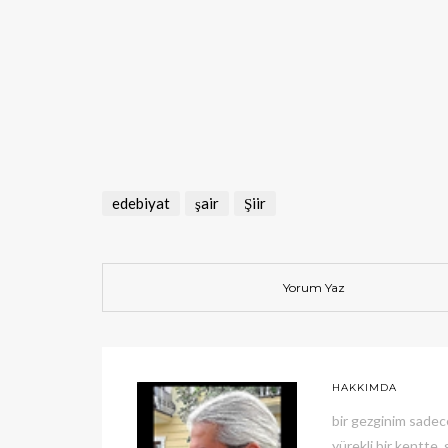
edebiyat
şair
Şiir
Yorum Yaz
HAKKIMDA
bir gezginim sadec
yürekli bir kentte