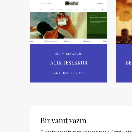
BİLİM MAGAZİN
AÇIK TEŞEKKÜR
SE
24 TEMMUZ 2022
Bir yanıt yazın
E-posta adresiniz yayınlanmayacak.
Gerekli al