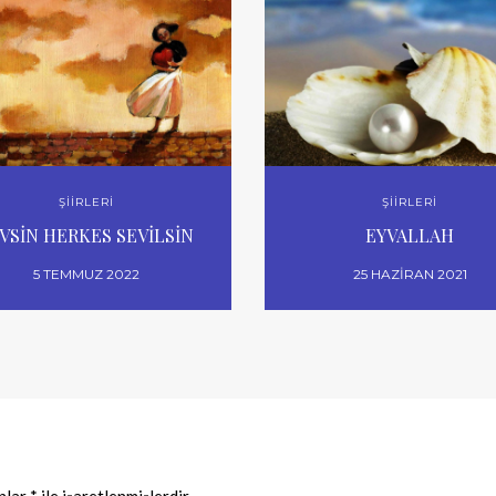
ŞİİRLERİ
ŞİİRLERİ
VSİN HERKES SEVİLSİN
EYVALLAH
5 TEMMUZ 2022
25 HAZIRAN 2021
anlar
*
ile işaretlenmişlerdir