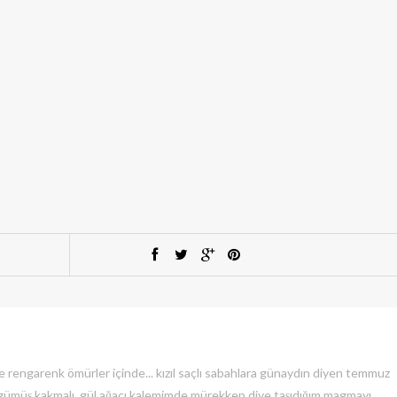
e rengarenk ömürler içinde... kızıl saçlı sabahlara günaydın diyen temmuz
, gümüş kakmalı, gül ağacı kalemimde mürekkep diye taşıdığım magmayı