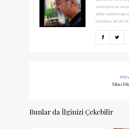
sevinçlere ve sevda
yıldız toplarım gece
insanlara, bir de ist
PRE
Yıkıcı Dü
Bunlar da İlginizi Çekebilir