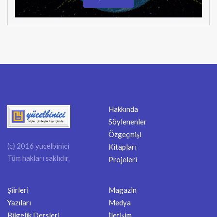
Hakkında
Söylenenler
Özgeçmişi
(c) 2016 yucelbinici
Kitapları
Tüm hakları saklıdır.
Projeleri
Şiirleri
Magazin
Yazıları
Medya
Bilgelik Dersleri
İletişim