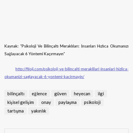
Kaynak: “Psikoloji Ve Bilinçaltı Meraklıları: İnsanları Hızlıca Okumanızı
Sağlayacak 6 Yöntemi Kaçırmayın”
http://filoji.com/psikoloji-ve-bilincalti-meraklilari-insanlari-hizlica-
okumanizi-saglayacak-6-yontemi-kacirmayin/
bilinçaltı
eğlence
güven
heyecan
ilgi
kişisel gelişim
onay
paylaşma
psikoloji
tartışma
yakınlık