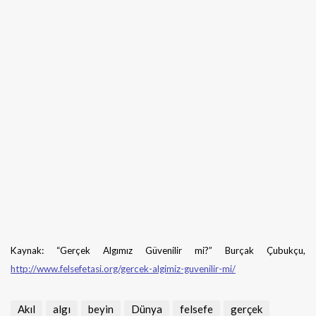
Kaynak: “Gerçek Algımız Güvenilir mi?” Burçak Çubukçu,
http://www.felsefetasi.org/gercek-algimiz-guvenilir-mi/
Akıl
algı
beyin
Dünya
felsefe
gerçek