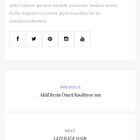
yıldız toplarım gecenin karanlık yüzünden. bedava dizeler,
inciler dağıtırım iyi yürekli, güzel insanlara, bir de
istiridyeyi bilenlere.
PREVIOUS
Aktif Beyin Ömrü Kısaltıyor mu
NEXT
GİZLİLİĞE DAİR