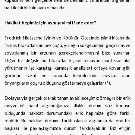
kupasının hem gerçekte hem de beynimiz tarafından algılanan
hali ile birbirinin aynı olmasıdır.
Hakikat hepimiz için aynı şeyi mi ifade eder?
Fredrich Nietzsche İyinin ve Kötünün Ötesinde isimli kitabında
“ahlâk filozoflarının pek çoğu, yüreğin süzgecinden geçirilmiş ve
soyutlanmış bir arzunun gerekçelendirmesini bize sunarlar.
Diğer bir değişle bu filozoflar kişisel olmayan mantıksal akıl
yürütmenin işe karıştığı karmaşık analizleri ortaya koyar gibi
görünür, fakat en sonunda kendilerinde mevcut olan
önyargıların doğru olduğunu göstermeye çalışırlar (*).
Dolayısıyla gerçek olarak tanımlayabileceğimiz örneğin bir erik
meyvesini nasıl algıladığımıza ilişkin durum söz konusu
olduğunda hakikat durumundaki erik hepimize göre farklı
olabilir. Bu hakikat durumu farklı olarak algılansa da onu bir
başkası ile paylaştığımızda durum farklılaşabilir. Biz eriğin