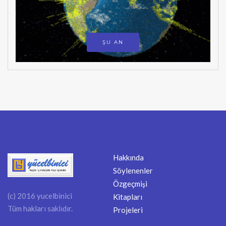
ŞU AN
Hakkında
Söylenenler
Özgeçmişi
(c) 2016 yucelbinici
Kitapları
Tüm hakları saklıdır.
Projeleri