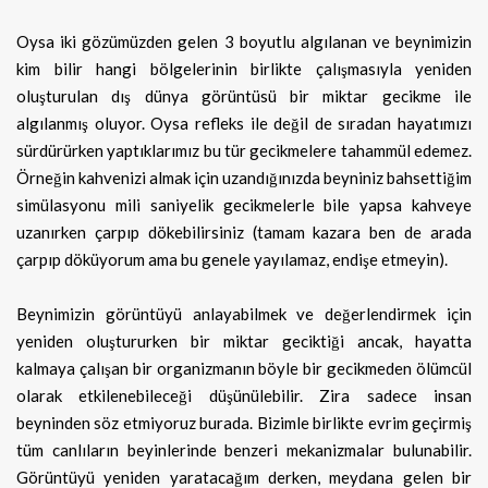
Oysa iki gözümüzden gelen 3 boyutlu algılanan ve beynimizin
kim bilir hangi bölgelerinin birlikte çalışmasıyla yeniden
oluşturulan dış dünya görüntüsü bir miktar gecikme ile
algılanmış oluyor. Oysa refleks ile değil de sıradan hayatımızı
sürdürürken yaptıklarımız bu tür gecikmelere tahammül edemez.
Örneğin kahvenizi almak için uzandığınızda beyniniz bahsettiğim
simülasyonu mili saniyelik gecikmelerle bile yapsa kahveye
uzanırken çarpıp dökebilirsiniz (tamam kazara ben de arada
çarpıp döküyorum ama bu genele yayılamaz, endişe etmeyin).
Beynimizin görüntüyü anlayabilmek ve değerlendirmek için
yeniden oluştururken bir miktar geciktiği ancak, hayatta
kalmaya çalışan bir organizmanın böyle bir gecikmeden ölümcül
olarak etkilenebileceği düşünülebilir. Zira sadece insan
beyninden söz etmiyoruz burada. Bizimle birlikte evrim geçirmiş
tüm canlıların beyinlerinde benzeri mekanizmalar bulunabilir.
Görüntüyü yeniden yaratacağım derken, meydana gelen bir