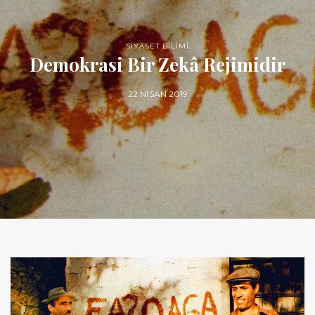
SİYASET BİLİMİ
Demokrasi Bir Zekâ Rejimidir
22 NISAN 2019