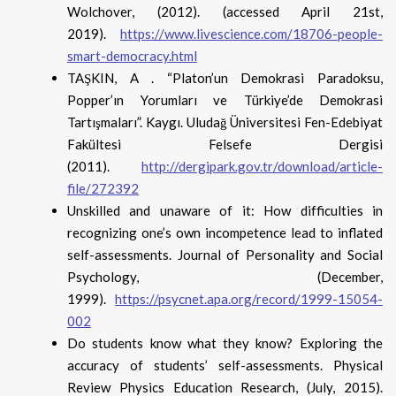
Wolchover, (2012). (accessed April 21st,
2019).
https://www.livescience.com/18706-people-
smart-democracy.html
TAŞKIN, A . “Platon’un Demokrasi Paradoksu,
Popper’ın Yorumları ve Türkiye’de Demokrasi
Tartışmaları”. Kaygı. Uludağ Üniversitesi Fen-Edebiyat
Fakültesi Felsefe Dergisi
(2011).
http://dergipark.gov.tr/download/article-
file/272392
Unskilled and unaware of it: How difficulties in
recognizing one’s own incompetence lead to inflated
self-assessments. Journal of Personality and Social
Psychology, (December,
1999).
https://psycnet.apa.org/record/1999-15054-
002
Do students know what they know? Exploring the
accuracy of students’ self-assessments. Physical
Review Physics Education Research, (July, 2015).