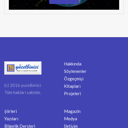
Hakkında
Söylenenler
Özgeçmişi
(c) 2016 yucelbinici
Kitapları
Tüm hakları saklıdır.
Projeleri
Şiirleri
Magazin
Yazıları
Medya
Bilgelik Dersleri
İletişim