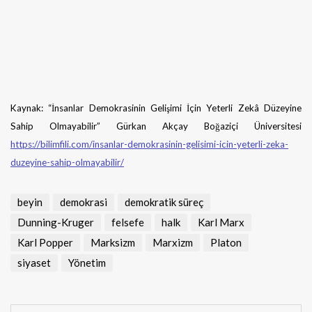
Kaynak: “İnsanlar Demokrasinin Gelişimi İçin Yeterli Zekâ Düzeyine
Sahip Olmayabilir” Gürkan Akçay Boğaziçi Üniversitesi
https://bilimfili.com/insanlar-demokrasinin-gelisimi-icin-yeterli-zeka-
duzeyine-sahip-olmayabilir/
beyin
demokrasi
demokratik süreç
Dunning-Kruger
felsefe
halk
Karl Marx
Karl Popper
Marksizm
Marxizm
Platon
siyaset
Yönetim