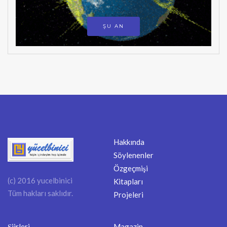
ŞU AN
Hakkında
Söylenenler
Özgeçmişi
(c) 2016 yucelbinici
Kitapları
Tüm hakları saklıdır.
Projeleri
Şiirleri
Magazin