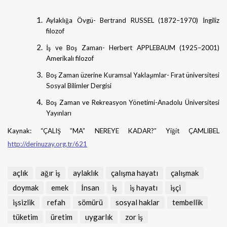
Aylaklığa Övgü- Bertrand RUSSEL (1872–1970) İngiliz
filozof
İş ve Boş Zaman- Herbert APPLEBAUM (1925–2001)
Amerikalı filozof
Boş Zaman üzerine Kuramsal Yaklaşımlar- Fırat üniversitesi
Sosyal Bilimler Dergisi
Boş Zaman ve Rekreasyon Yönetimi-Anadolu Üniversitesi
Yayınları
Kaynak: “ÇALIŞ ”MA” NEREYE KADAR?” Yiğit ÇAMLIBEL
http://derinuzay.org.tr/621
açlık
ağır iş
aylaklık
çalışma hayatı
çalışmak
doymak
emek
İnsan
iş
iş hayatı
işçi
işsizlik
refah
sömürü
sosyal haklar
tembellik
tüketim
üretim
uygarlık
zor iş