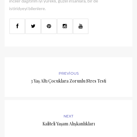
inciler dağıtırım iyi yürekli, güzel insanlara, bir de
istiridyeyi bilenlere.
PREVIOUS
3 Yaş Altı Çocuklara Zorunlu Stres Testi
NEXT
Kaliteli Yaşam Alışkanlıkları