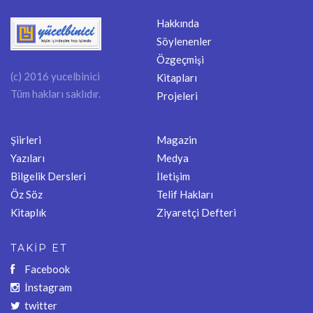
Hakkında
Söylenenler
Özgeçmişi
(c) 2016 yucelbinici
Kitapları
Tüm hakları saklıdır.
Projeleri
Şiirleri
Magazin
Yazıları
Medya
Bilgelik Dersleri
İletişim
Öz Söz
Telif Hakları
Kitaplık
Ziyaretçi Defteri
TAKİP ET
Facebook
İnstagram
twitter