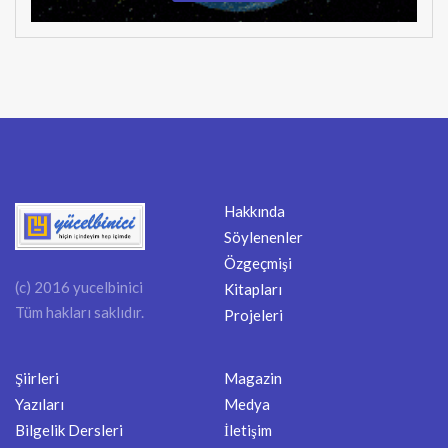
Hakkında
Söylenenler
Özgeçmişi
(c) 2016 yucelbinici
Kitapları
Tüm hakları saklıdır.
Projeleri
Şiirleri
Magazin
Yazıları
Medya
Bilgelik Dersleri
İletişim