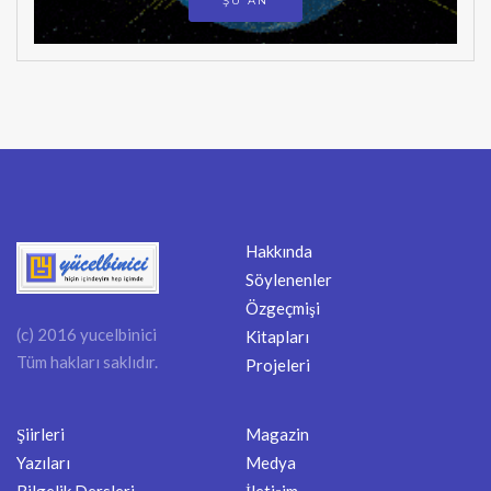
ŞU AN
Hakkında
Söylenenler
Özgeçmişi
(c) 2016 yucelbinici
Kitapları
Tüm hakları saklıdır.
Projeleri
Şiirleri
Magazin
Yazıları
Medya