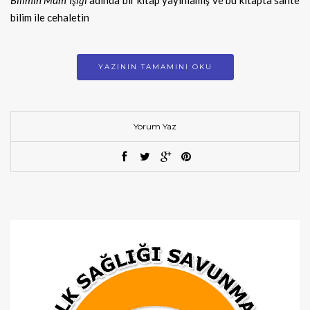
Bilimin Mum Işığı
adında bir kitap yayınlamış ve bu kitapta sahte
bilim ile cehaletin
YAZININ TAMAMINI OKU
Yorum Yaz