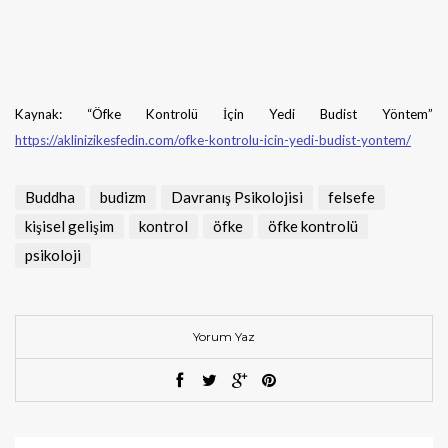
Kaynak: “Öfke Kontrolü İçin Yedi Budist Yöntem”
https://aklinizikesfedin.com/ofke-kontrolu-icin-yedi-budist-yontem/
Buddha
budizm
Davranış Psikolojisi
felsefe
kişisel gelişim
kontrol
öfke
öfke kontrolü
psikoloji
Yorum Yaz