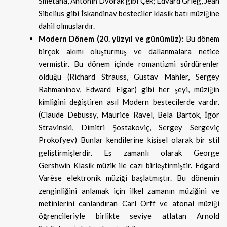
Smetana, Antonin Dvorak gibi Çek; Edvard Grieg, Jean
Sibelius gibi İskandinav besteciler klasik batı müziğine
dahil olmuşlardır.
Modern Dönem (20. yüzyıl ve günümüz):
Bu dönem
birçok akımı oluşturmuş ve dallanmalara netice
vermiştir. Bu dönem içinde romantizmi sürdürenler
olduğu (Richard Strauss, Gustav Mahler, Sergey
Rahmaninov, Edward Elgar) gibi her şeyi, müziğin
kimliğini değiştiren asıl Modern bestecilerde vardır.
(Claude Debussy, Maurice Ravel, Bela Bartok, İgor
Stravinski, Dimitri Şostakoviç, Sergey Sergeviç
Prokofyev) Bunlar kendilerine kişisel olarak bir stil
geliştirmişlerdir. Eş zamanlı olarak George
Gershwin Klasik müzik ile cazı birleştirmiştir. Edgard
Varèse elektronik müziği başlatmıştır. Bu dönemin
zenginliğini anlamak için ilkel zamanın müziğini ve
metinlerini canlandıran Carl Orff ve atonal müziği
öğrencileriyle birlikte seviye atlatan Arnold