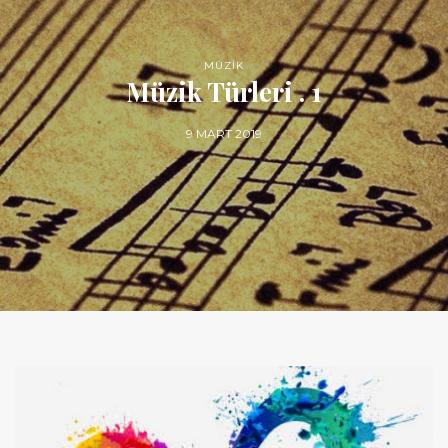
MÜZİK
Müzik Türleri . 1
9 MART 2019