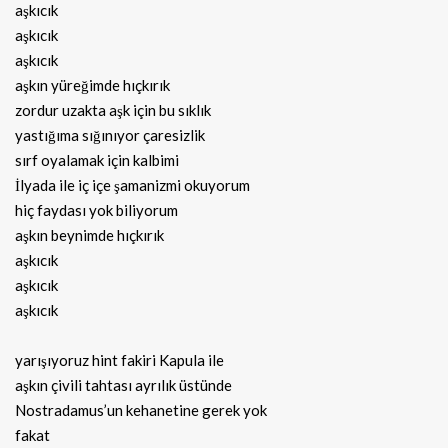
aşkıcık
aşkıcık
aşkıcık
aşkın yüreğimde hıçkırık
zordur uzakta aşk için bu sıklık
yastığıma sığınıyor çaresizlik
sırf oyalamak için kalbimi
İlyada ile iç içe şamanizmi okuyorum
hiç faydası yok biliyorum
aşkın beynimde hıçkırık
aşkıcık
aşkıcık
aşkıcık
yarışıyoruz hint fakiri Kapula ile
aşkın çivili tahtası ayrılık üstünde
Nostradamus’un kehanetine gerek yok
fakat