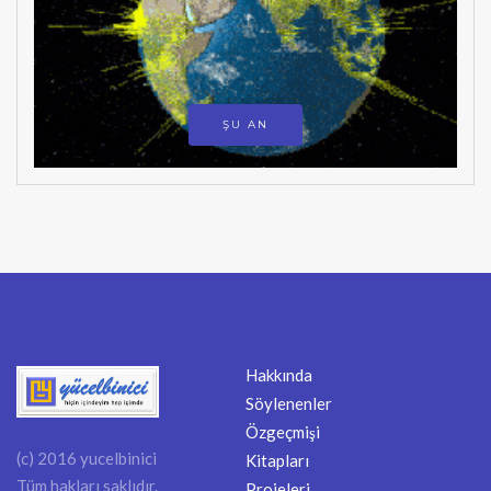
ŞU AN
Hakkında
Söylenenler
Özgeçmişi
(c) 2016 yucelbinici
Kitapları
Tüm hakları saklıdır.
Projeleri