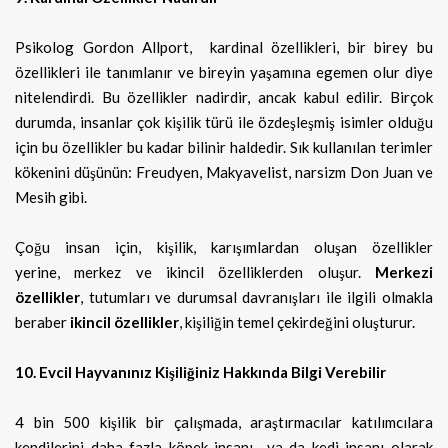
Psikolog Gordon Allport, kardinal özellikleri, bir birey bu
özellikleri ile tanımlanır ve bireyin yaşamına egemen olur diye
nitelendirdi. Bu özellikler nadirdir, ancak kabul edilir. Birçok
durumda, insanlar çok kişilik türü ile özdeşleşmiş isimler olduğu
için bu özellikler bu kadar bilinir haldedir. Sık kullanılan terimler
kökenini düşünün: Freudyen, Makyavelist, narsizm Don Juan ve
Mesih gibi.
Çoğu insan için, kişilik, karışımlardan oluşan özellikler
yerine, merkez ve ikincil özelliklerden oluşur.
Merkezi
özellikler
, tutumları ve durumsal davranışları ile ilgili olmakla
beraber
ikincil özellikler
, kişiliğin temel çekirdeğini oluşturur.
10. Evcil Hayvanınız Kişiliğiniz Hakkında Bilgi Verebilir
4 bin 500 kişilik bir çalışmada, araştırmacılar katılımcılara
kendilerini daha fazla köpek insanı ya da kedi insanı olarak