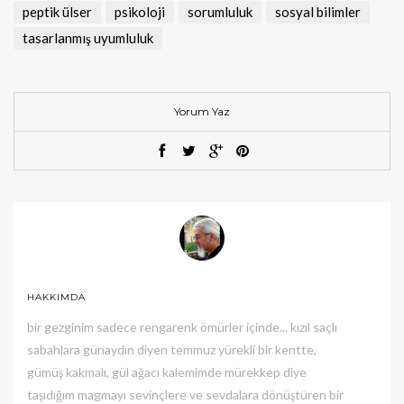
peptik ülser
psikoloji
sorumluluk
sosyal bilimler
tasarlanmış uyumluluk
Yorum Yaz
HAKKIMDA
bir gezginim sadece rengarenk ömürler içinde... kızıl saçlı
sabahlara günaydın diyen temmuz yürekli bir kentte,
gümüş kakmalı, gül ağacı kalemimde mürekkep diye
taşıdığım magmayı sevinçlere ve sevdalara dönüştüren bir