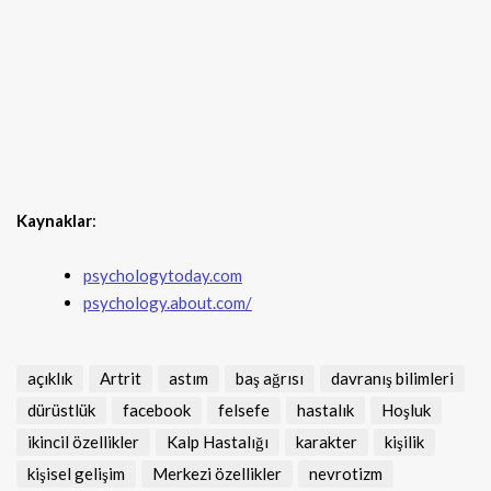
Kaynaklar
:
psychologytoday.com
psychology.about.com/
açıklık
Artrit
astım
baş ağrısı
davranış bilimleri
dürüstlük
facebook
felsefe
hastalık
Hoşluk
ikincil özellikler
Kalp Hastalığı
karakter
kişilik
kişisel gelişim
Merkezi özellikler
nevrotizm