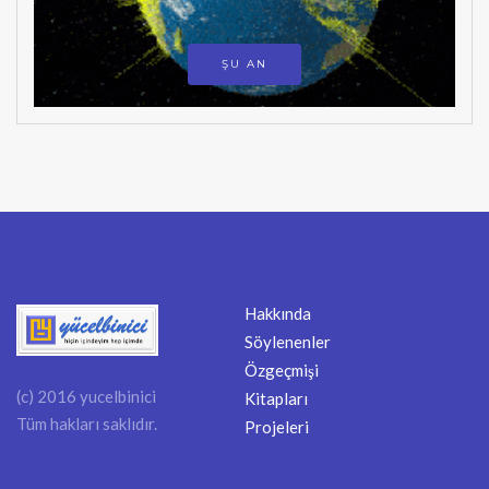
ŞU AN
Hakkında
Söylenenler
Özgeçmişi
(c) 2016 yucelbinici
Kitapları
Tüm hakları saklıdır.
Projeleri