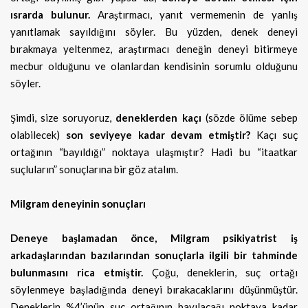
ısrarda bulunur.
Araştırmacı, yanıt vermemenin de yanlış
yanıtlamak sayıldığını söyler. Bu yüzden, denek deneyi
bırakmaya yeltenmez, araştırmacı deneğin deneyi bitirmeye
mecbur olduğunu ve olanlardan kendisinin sorumlu olduğunu
söyler.
Şimdi, size soruyoruz,
deneklerden kaçı
(sözde ölüme sebep
olabilecek)
son seviyeye kadar devam etmiştir?
Kaçı suç
ortağının “bayıldığı” noktaya ulaşmıştır? Hadi bu “itaatkar
suçluların” sonuçlarına bir göz atalım.
Milgram deneyinin sonuçları
Deneye başlamadan önce, Milgram psikiyatrist iş
arkadaşlarından bazılarından sonuçlarla ilgili bir tahminde
bulunmasını rica etmiştir.
Çoğu, deneklerin, suç ortağı
söylenmeye başladığında deneyi bırakacaklarını düşünmüştür.
Deneklerin %4’ünün suç ortağının bayılacağı noktaya kadar