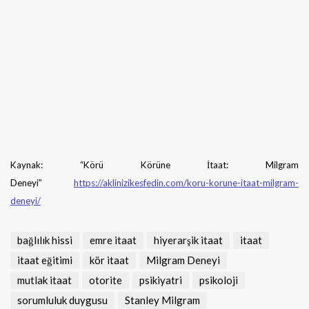
Kaynak: “Körü Körüne İtaat: Milgram
Deneyi”
https://aklinizikesfedin.com/koru-korune-itaat-milgram-
deneyi/
bağlılık hissi
emre itaat
hiyerarşik itaat
itaat
itaat eğitimi
kör itaat
Milgram Deneyi
mutlak itaat
otorite
psikiyatri
psikoloji
sorumluluk duygusu
Stanley Milgram