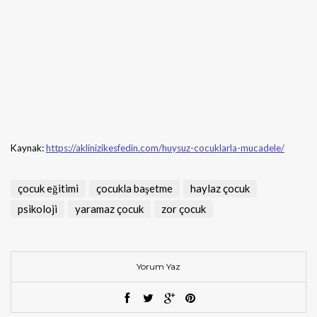
Kaynak:
https://aklinizikesfedin.com/huysuz-cocuklarla-mucadele/
çocuk eğitimi
çocukla başetme
haylaz çocuk
psikoloji
yaramaz çocuk
zor çocuk
Yorum Yaz