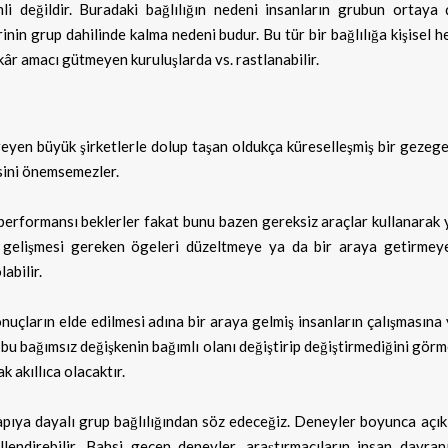
li değildir. Buradaki bağlılığın nedeni insanların grubun ortaya ç
nin grup dahilinde kalma nedeni budur. Bu tür bir bağlılığa kişisel h
 kâr amacı gütmeyen kuruluşlarda vs. rastlanabilir.
yen büyük şirketlerle dolup taşan oldukça küreselleşmiş bir gezege
sini önemsemezler.
 performansı beklerler fakat bunu bazen gereksiz araçlar kullanarak 
 gelişmesi gereken ögeleri düzeltmeye ya da bir araya getirme
abilir.
nuçların elde edilmesi adına bir araya gelmiş insanların çalışmasına
, bu bağımsız değişkenin bağımlı olanı değiştirip değiştirmediğini gör
k akıllıca olacaktır.
apıya dayalı
grup bağlılığından söz edeceğiz. Deneyler boyunca açık
illendirebilir. Bahsi geçen deneyler, araştırmacıların insan davran