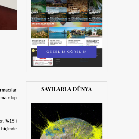
GEZELİM GÖRELİM
SAYILARLA DÜNYA
rmacılar
ırma olup
er. %15’i
r biçimde