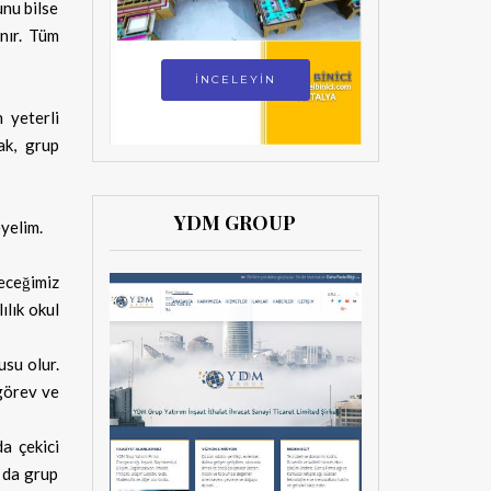
unu bilse
anır. Tüm
İNCELEYİN
 yeterli
rak, grup
YDM GROUP
eyelim.
eceğimiz
ılık okul
usu olur.
görev ve
da çekici
a da grup