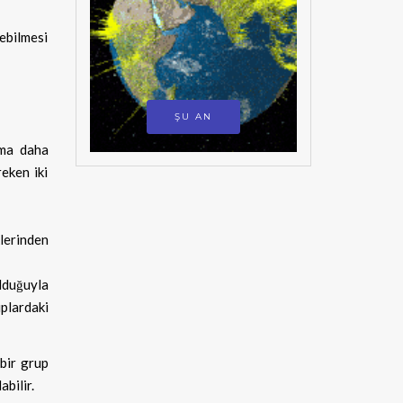
lebilmesi
ŞU AN
rma daha
reken iki
klerinden
ulduğuyla
uplardaki
 bir grup
abilir.