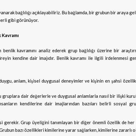
narak bağlılığı açıklayabiliriz. Bu bağlamda, bir grubun bir araya ge
terli gibi görünüyor.
ik Kavramı
n benlik kavramını analiz ederek grup bağlılığı üzerine bir araştı
eyin kendine dair imajıdır. Benlik kavramı ile ilgili irdelenmesi ge
duygu, anlam, kişisel duygusal deneyimler ve kişinin en şahsi özelli
 gruplara dair değerlerle ve duygusal anlamlarla nasıl bir ilişki kur
insanların kendilerine dair imajlarından bazıları belirli sosyal gr
si gerekir. Grup üyeliğini tanımlayan bir diğer önemli özellik de her
rubun bazı özellikleri kimilerine yarar sağlarken, kimilerine zararlı ol