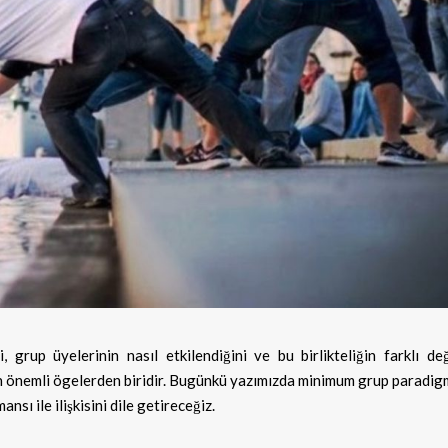
, grup üyelerinin nasıl etkilendiğini ve bu birlikteliğin farklı de
 en önemli ögelerden biridir. Bugünkü yazımızda minimum grup paradig
sı ile ilişkisini dile getireceğiz.