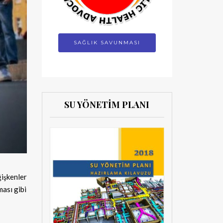
SAĞLIK SAVUNMASI
SU YÖNETİM PLANI
ğişkenler
ması gibi