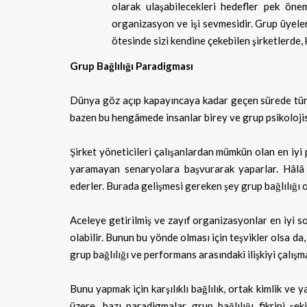
olarak ulaşabilecekleri hedefler pek önem
organizasyon ve işi sevmesidir. Grup üyeleri
ötesinde sizi kendine çekebilen şirketlerde,
Grup Bağlılığı Paradigması
Dünya göz açıp kapayıncaya kadar geçen sürede türe
bazen bu hengâmede insanlar birey ve grup psikoloji
Şirket yöneticileri çalışanlardan mümkün olan en iyi
yaramayan senaryolara başvurarak yaparlar. Hâlâ
ederler. Burada gelişmesi gereken şey grup bağlılığı ol
Aceleye getirilmiş ve zayıf organizasyonlar en iyi so
olabilir. Bunun bu yönde olması için teşvikler olsa da
grup bağlılığı ve performans arasındaki ilişkiyi çalışma
Bunu yapmak için karşılıklı bağlılık, ortak kimlik ve y
üzere, bazı paradigmalar grup bağlılığı fikrini şek