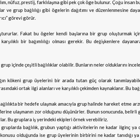
ım, nüfuz, prestij, farklılaşma gibi pek çok öge bulunur. Çoğu insan b
mlar ve grup bağlılığı gibi ögelerin dağıtımı ve düzenlenmesine day
ıcı” görevi görür.
tururlar. Fakat bu ögeler kendi başlarına bir grup oluşturmak için
e karşılıklı bir bağımlılığı olması gerekir. Bu değişkenlere dayana
 grup içinde çeşitli bağlılıklar olabilir. Bunların neler olduklarını incel
ığın kökeni grup üyelerini bir arada tutan güç olarak tanımlayabil
rasındaki ortak ilgi alanları ve karşılıklı çekimden kaynaklanır. Bu bağl
bağlılıkta bir hedefe ulaşmak amacıyla grup halinde hareket etme arz
lerine ulaşmanın zor olduğunu düşünürler. Bunun sonucunda, belirli 
lar. Bu gruplara iş yerindeki ekipleri örnek verebiliriz.
 gruplarda bağlılık, grubun yaptığı aktivitelerin ne kadar ilginç ya 
öz konusu olduğunda ise grup üyelerinin birbirini ne kadar tanıdığı y