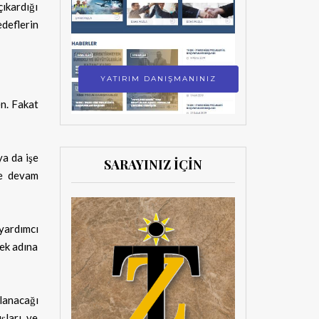
ıkardığı
edeflerin
YATIRIM DANIŞMANINIZ
n. Fakat
ya da işe
SARAYINIZ İÇİN
ye devam
 yardımcı
mek adına
lanacağı
ışları ve