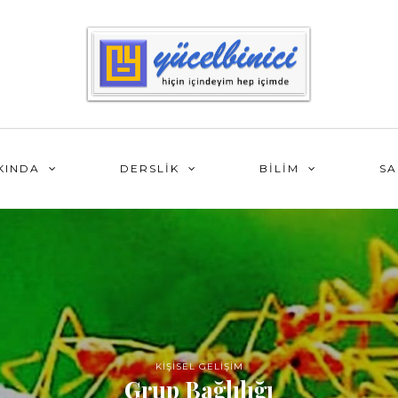
KINDA
DERSLİK
BİLİM
SA
KİŞİSEL GELİŞİM
Grup Bağlılığı