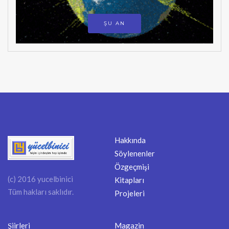
ŞU AN
Hakkında
Söylenenler
Özgeçmişi
(c) 2016 yucelbinici
Kitapları
Tüm hakları saklıdır.
Projeleri
Şiirleri
Magazin