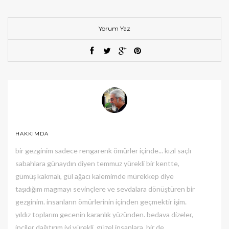
Yorum Yaz
HAKKIMDA
bir gezginim sadece rengarenk ömürler içinde... kızıl saçlı
sabahlara günaydın diyen temmuz yürekli bir kentte,
gümüş kakmalı, gül ağacı kalemimde mürekkep diye
taşıdığım magmayı sevinçlere ve sevdalara dönüştüren bir
gezginim. insanların ömürlerinin içinden geçmektir işim.
yıldız toplarım gecenin karanlık yüzünden. bedava dizeler,
inciler dağıtırım iyi yürekli, güzel insanlara, bir de