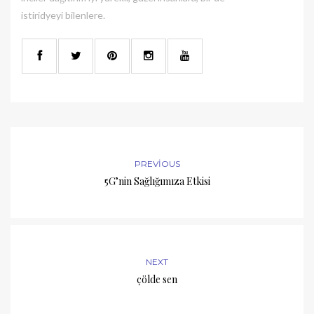
istiridyeyi bilenlere.
PREVIOUS
5G’nin Sağlığımıza Etkisi
NEXT
çölde sen