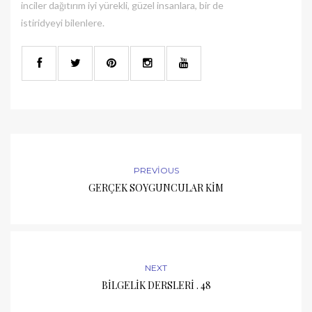
inciler dağıtırım iyi yürekli, güzel insanlara, bir de
istiridyeyi bilenlere.
PREVIOUS
GERÇEK SOYGUNCULAR KİM
NEXT
BİLGELİK DERSLERİ . 48