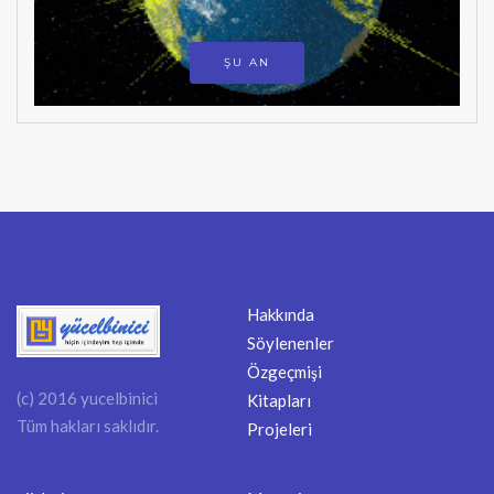
ŞU AN
Hakkında
Söylenenler
Özgeçmişi
(c) 2016 yucelbinici
Kitapları
Tüm hakları saklıdır.
Projeleri