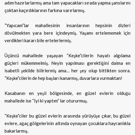
adım hazırlarlarmış ama tam yapacakları sırada yapma şanslarını
çoktan kaçırdıklarının farkına varırlarmış.
“Yapıcam”lar mahallesinin insanlarının hepsinin dizleri
dövülmekten yara bere içindeymiş. Yaşamı ertelememek için
verdikleri kararı bile ertelerlermiş.
Üçüncü mahallede yaşayan “Keşke”cilerin hayatı algılama
güçleri mükemmelmiş. Neyin yapılması gerektiğini daima en
isabetli şekilde bilirlermiş ama… her şey olup bittikten sonra.
“Keşke”cilerin de hep başları kanarmış, duvarlara vurmaktan!
Kasabanın en yeşil bölgesinde, en güzel evlerin olduğu
mahallede ise “İyi ki yaptım” lar otururmuş.
“Keşke”ciler bu güzel evlerin arasında yürüyüşe çıkar, bu güzel
evlere, ağaç gölgelerinin altında oynayan çocuklara hayranlıkla
bakarlarmış.