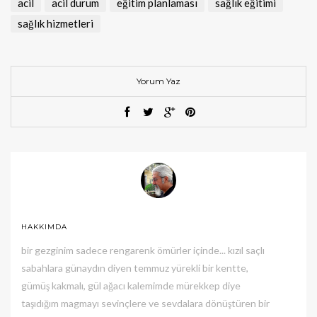
acil
acil durum
eğitim planlaması
sağlık eğitimi
sağlık hizmetleri
Yorum Yaz
HAKKIMDA
bir gezginim sadece rengarenk ömürler içinde... kızıl saçlı
sabahlara günaydın diyen temmuz yürekli bir kentte,
gümüş kakmalı, gül ağacı kalemimde mürekkep diye
taşıdığım magmayı sevinçlere ve sevdalara dönüştüren bir