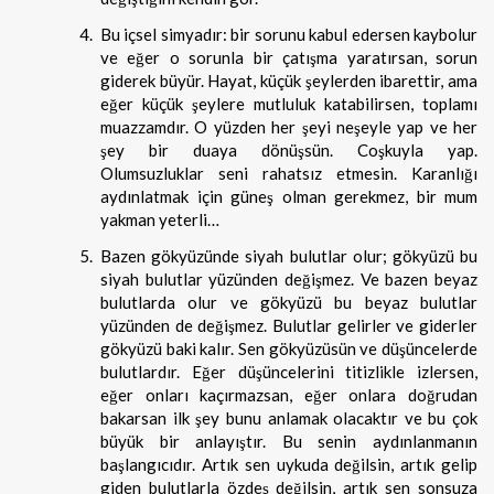
Bu içsel simyadır: bir sorunu kabul edersen kaybolur
ve eğer o sorunla bir çatışma yaratırsan, sorun
giderek büyür. Hayat, küçük şeylerden ibarettir, ama
eğer küçük şeylere mutluluk katabilirsen, toplamı
muazzamdır. O yüzden her şeyi neşeyle yap ve her
şey bir duaya dönüşsün. Coşkuyla yap.
Olumsuzluklar seni rahatsız etmesin. Karanlığı
aydınlatmak için güneş olman gerekmez, bir mum
yakman yeterli…
Bazen gökyüzünde siyah bulutlar olur; gökyüzü bu
siyah bulutlar yüzünden değişmez. Ve bazen beyaz
bulutlarda olur ve gökyüzü bu beyaz bulutlar
yüzünden de değişmez. Bulutlar gelirler ve giderler
gökyüzü baki kalır. Sen gökyüzüsün ve düşüncelerde
bulutlardır. Eğer düşüncelerini titizlikle izlersen,
eğer onları kaçırmazsan, eğer onlara doğrudan
bakarsan ilk şey bunu anlamak olacaktır ve bu çok
büyük bir anlayıştır. Bu senin aydınlanmanın
başlangıcıdır. Artık sen uykuda değilsin, artık gelip
giden bulutlarla özdeş değilsin, artık sen sonsuza