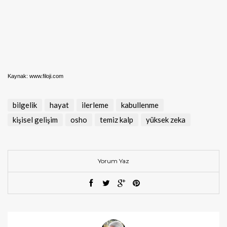
Kaynak: www.filoji.com
bilgelik
hayat
ilerleme
kabullenme
kişisel gelişim
osho
temiz kalp
yüksek zeka
Yorum Yaz