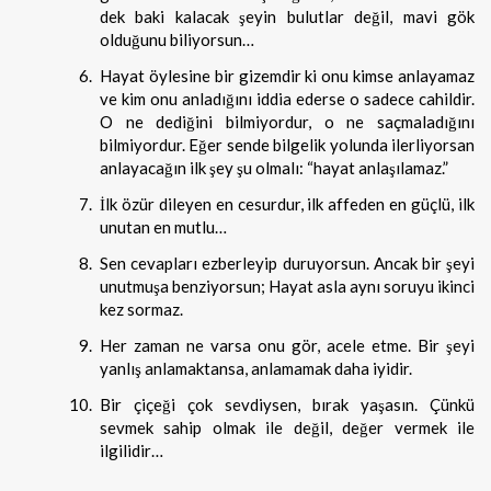
dek baki kalacak şeyin bulutlar değil, mavi gök
olduğunu biliyorsun…
Hayat öylesine bir gizemdir ki onu kimse anlayamaz
ve kim onu anladığını iddia ederse o sadece cahildir.
O ne dediğini bilmiyordur, o ne saçmaladığını
bilmiyordur. Eğer sende bilgelik yolunda ilerliyorsan
anlayacağın ilk şey şu olmalı: “hayat anlaşılamaz.”
İlk özür dileyen en cesurdur, ilk affeden en güçlü, ilk
unutan en mutlu…
Sen cevapları ezberleyip duruyorsun. Ancak bir şeyi
unutmuşa benziyorsun; Hayat asla aynı soruyu ikinci
kez sormaz.
Her zaman ne varsa onu gör, acele etme. Bir şeyi
yanlış anlamaktansa, anlamamak daha iyidir.
Bir çiçeği çok sevdiysen, bırak yaşasın. Çünkü
sevmek sahip olmak ile değil, değer vermek ile
ilgilidir…