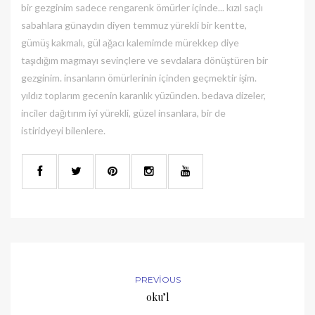
bir gezginim sadece rengarenk ömürler içinde... kızıl saçlı
sabahlara günaydın diyen temmuz yürekli bir kentte,
gümüş kakmalı, gül ağacı kalemimde mürekkep diye
taşıdığım magmayı sevinçlere ve sevdalara dönüştüren bir
gezginim. insanların ömürlerinin içinden geçmektir işim.
yıldız toplarım gecenin karanlık yüzünden. bedava dizeler,
inciler dağıtırım iyi yürekli, güzel insanlara, bir de
istiridyeyi bilenlere.
PREVIOUS
oku’l