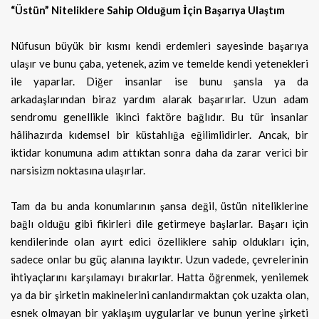
“Üstün” Niteliklere Sahip Olduğum İçin Başarıya Ulaştım
Nüfusun büyük bir kısmı kendi erdemleri sayesinde başarıya
ulaşır ve bunu çaba, yetenek, azim ve temelde kendi yetenekleri
ile yaparlar. Diğer insanlar ise bunu şansla ya da
arkadaşlarından biraz yardım alarak başarırlar. Uzun adam
sendromu genellikle ikinci faktöre bağlıdır. Bu tür insanlar
hâlihazırda kıdemsel bir küstahlığa eğilimlidirler.
Ancak, bir
iktidar konumuna adım attıktan sonra daha da zarar verici bir
narsisizm noktasına ulaşırlar.
Tam da bu anda konumlarının şansa değil, üstün niteliklerine
bağlı olduğu gibi fikirleri dile getirmeye başlarlar. Başarı için
kendilerinde olan ayırt edici özelliklere sahip oldukları için,
sadece onlar bu güç alanına layıktır. Uzun vadede, çevrelerinin
ihtiyaçlarını karşılamayı bırakırlar. Hatta öğrenmek, yenilemek
ya da bir şirketin makinelerini canlandırmaktan çok uzakta olan,
esnek olmayan bir yaklaşım uygularlar ve bunun yerine şirketi