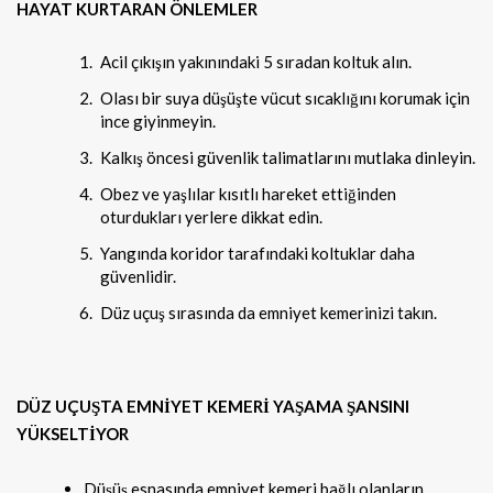
HAYAT KURTARAN ÖNLEMLER
Acil çıkışın yakınındaki 5 sıradan koltuk alın.
Olası bir suya düşüşte vücut sıcaklığını korumak için
ince giyinmeyin.
Kalkış öncesi güvenlik talimatlarını mutlaka dinleyin.
Obez ve yaşlılar kısıtlı hareket ettiğinden
oturdukları yerlere dikkat edin.
Yangında koridor tarafındaki koltuklar daha
güvenlidir.
Düz uçuş sırasında da emniyet kemerinizi takın.
DÜZ UÇUŞTA EMNİYET KEMERİ YAŞAMA ŞANSINI
YÜKSELTİYOR
Düşüş esnasında emniyet kemeri bağlı olanların