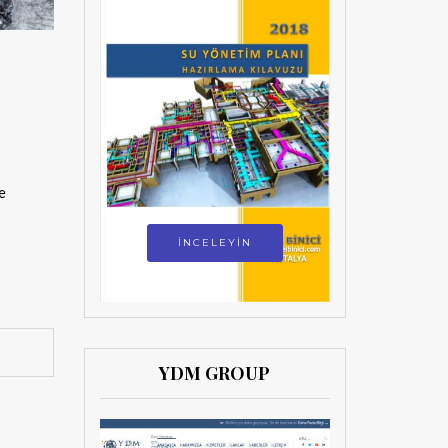
e
İNCELEYİN
YDM GROUP