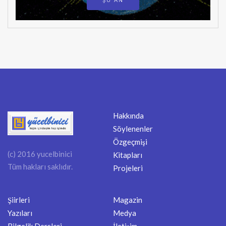
ŞU AN
Hakkında
Söylenenler
Özgeçmişi
(c) 2016 yucelbinici
Kitapları
Tüm hakları saklıdır.
Projeleri
Şiirleri
Magazin
Yazıları
Medya