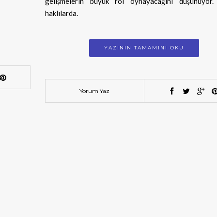
gelişmelerin büyük rol oynayacağını düşünüyor.
haklılarda.
YAZININ TAMAMINI OKU
Yorum Yaz