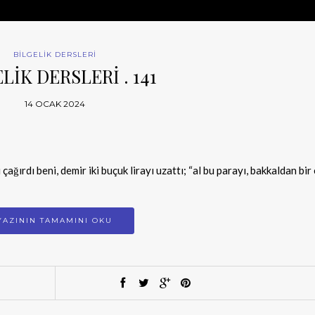
BİLGELİK DERSLERİ
LİK DERSLERİ . 141
14 OCAK 2024
çağırdı beni, demir iki buçuk lirayı uzattı; “al bu parayı, bakkaldan bi
YAZININ TAMAMINI OKU