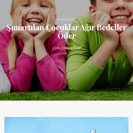
PSİKOLOJİ
Şımartılan Çocuklar Ağır Bedeller
Öder
2 HAZIRAN 2017