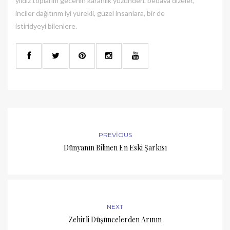
yıldız toplarım gecenin karanlık yüzünden. bedava dizeler,
inciler dağıtırım iyi yürekli, güzel insanlara, bir de
istiridyeyi bilenlere.
PREVIOUS
Dünyanın Bilinen En Eski Şarkısı
NEXT
Zehirli Düşüncelerden Arının