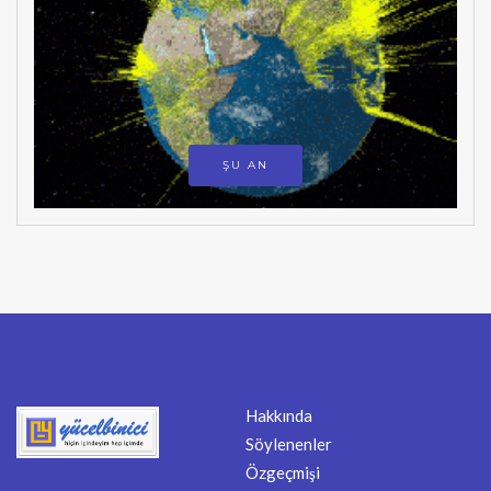
ŞU AN
Hakkında
Söylenenler
Özgeçmişi