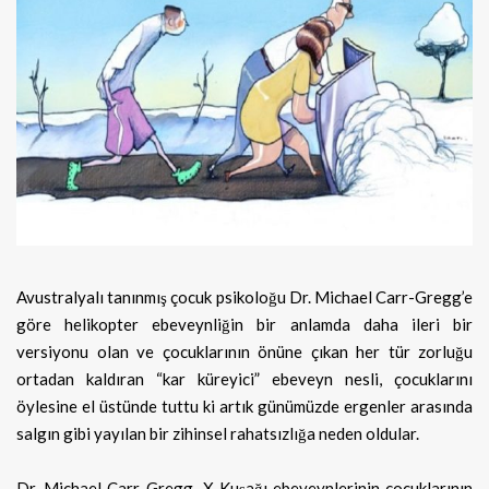
Avustralyalı tanınmış çocuk psikoloğu Dr. Michael Carr-Gregg’e
göre helikopter ebeveynliğin bir anlamda daha ileri bir
versiyonu olan ve çocuklarının önüne çıkan
her tür zorluğu
ortadan kaldıran “kar küreyici” ebeveyn nesli, çocuklarını
öylesine el üstünde tuttu ki artık günümüzde ergenler arasında
salgın gibi yayılan bir zihinsel rahatsızlığa neden oldular.
Dr. Michael Carr-Gregg, X Kuşağı ebeveynlerinin çocuklarının