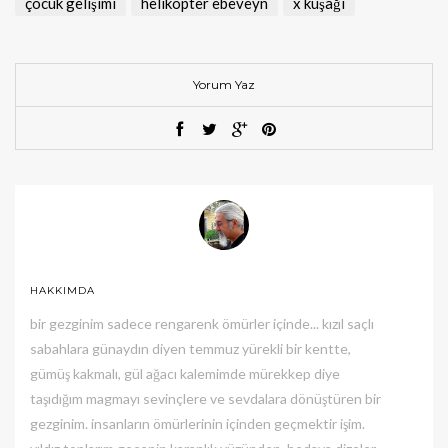
çocuk gelişimi
helikopter ebeveyn
x kuşağı
Yorum Yaz
HAKKIMDA
bir gezginim sadece rengarenk ömürler içinde... kızıl saçlı
sabahlara günaydın diyen temmuz yürekli bir kentte,
gümüş kakmalı, gül ağacı kalemimde mürekkep diye
taşıdığım magmayı sevinçlere ve sevdalara dönüştüren bir
gezginim. insanların ömürlerinin içinden geçmektir işim.