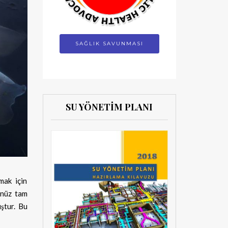
SAĞLIK SAVUNMASI
SU YÖNETİM PLANI
mak için
enüz tam
ştur. Bu