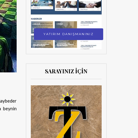
YATIRIM DANIŞMANINIZ
SARAYINIZ İÇİN
 kaybeder
a beynin