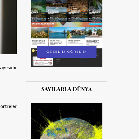
GEZELİM GÖRELİM
viyesidir
SAYILARLA DÜNYA
ortreler