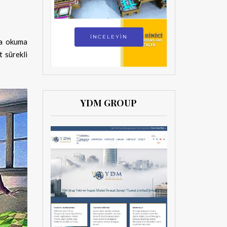
İNCELEYİN
da okuma
t sürekli
YDM GROUP