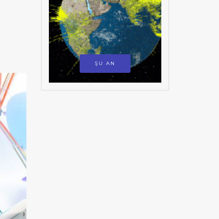
ŞU AN