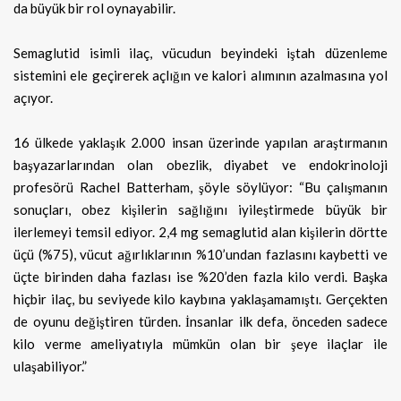
da büyük bir rol oynayabilir.
Semaglutid isimli ilaç, vücudun beyindeki iştah düzenleme
sistemini ele geçirerek açlığın ve kalori alımının azalmasına yol
açıyor.
16 ülkede yaklaşık 2.000 insan üzerinde yapılan araştırmanın
başyazarlarından olan obezlik, diyabet ve endokrinoloji
profesörü Rachel Batterham, şöyle söylüyor: “Bu çalışmanın
sonuçları, obez kişilerin sağlığını iyileştirmede büyük bir
ilerlemeyi temsil ediyor. 2,4 mg semaglutid alan kişilerin dörtte
üçü (%75), vücut ağırlıklarının %10’undan fazlasını kaybetti ve
üçte birinden daha fazlası ise %20’den fazla kilo verdi. Başka
hiçbir ilaç, bu seviyede kilo kaybına yaklaşamamıştı. Gerçekten
de oyunu değiştiren türden. İnsanlar ilk defa, önceden sadece
kilo verme ameliyatıyla mümkün olan bir şeye ilaçlar ile
ulaşabiliyor.”