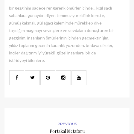
bir gezginim sadece rengarenk ömürler içinde... kızıl saçlı
sabahlara günaydın diyen temmuz yürekli bir kentte,
gümüş kakmalı, gül ağacı kalemimde mürekkep diye
taşıdığım magmayı sevinçlere ve sevdalara dönüştüren bir
gezginim. insanların ömürlerinin içinden geçmektir işim.
yıldız toplarım gecenin karanlık yüzünden. bedava dizeler,
inciler dağıtırım iyi yürekli, güzel insanlara, bir de
istiridyeyi bilenlere.
PREVIOUS
Portakal Metaforu