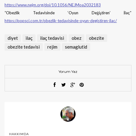
https://www.nejm.org/doi/10.1056/NEJMoa2032183
“Obezlik Tedavisinde ‘Oyun Değiştiren’ İlaç”
https://popsci.com.tr/obezlik-tedavisinde-oyun-degistiren-ilac/
diyet
ilaç
ilaç tedavisi
obez
obezite
obezite tedavisi
rejim
semaglutid
Yorum Yaz
HAKKIMDA