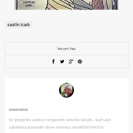
saatin icadı
Yorum Yaz
HAKKIMDA
bir gezginim sadece rengarenk ömürler içinde... kızıl saçlı
sabahlara günaydın diyen temmuz yürekli bir kentte,