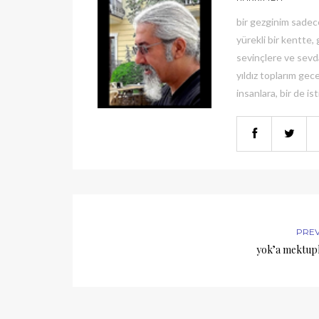
bir gezginim sadec
yürekli bir kentte
sevinçlere ve sevda
yıldız toplarım gece
insanlara, bir de ist
PRE
yok’a mektupl