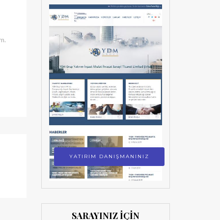
m.
YATIRIM DANIŞMANINIZ
SARAYINIZ İÇİN