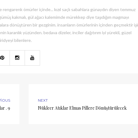
e rengarenk ömürler içinde... kızıl saçlı sabahlara günaydın diyen temmuz
, gümüş kakmalı, gül ağacı kalemimde mürekkep diye taşıdığım magmayı
lara dönüştüren bir gezginim. insanların ömürlerinin içinden geçmektir işi
nin karanlık yüzünden. bedava dizeler, inciler dağıtırım iyi yürekli, güzel
iridyeyi bilenlere.
VIOUS
NEXT
ar . 9
Nükleer Atıklar Elmas Pillere Dönüştürülecek