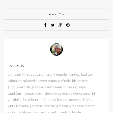
Yorum Yaz
HAKKIMDA
bir gezginim sadece rengarenk ömürler içinde... kızıl saçlı
sabahlara günaydın diyen temmuz yürekli bir kentte,
gümüş kakmalı, gül ağacı kalemimde mürekkep diye
taşıdığım magmayı sevinçlere ve sevdalara dönüştüren bir
gezginim. insanların ömürlerinin içinden geçmektir işim.
yıldız toplarım gecenin karanlık yüzünden. bedava dizeler,
inciler dağıtırım iyi yürekli, güzel insanlara, bir de