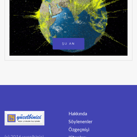
ŞU AN
Hakkında
Söylenenler
Özgeçmişi
(c) 2016 yucelbinici