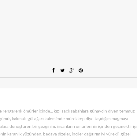
e rengarenk ömürler içinde... kızıl saçlı sabahlara günaydın diyen temmuz
, gümüş kakmalı, gül ağacı kalemimde mürekkep diye taşıdığım magmayı
lara dönüştüren bir gezginim. insanların ömürlerinin içinden geçmektir işi
nin karanlık yüzünden. bedava dizeler, inciler dağıtırım iyi yürekli, güzel