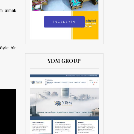
im almak
İNCELEYİN
öyle bir
YDM GROUP