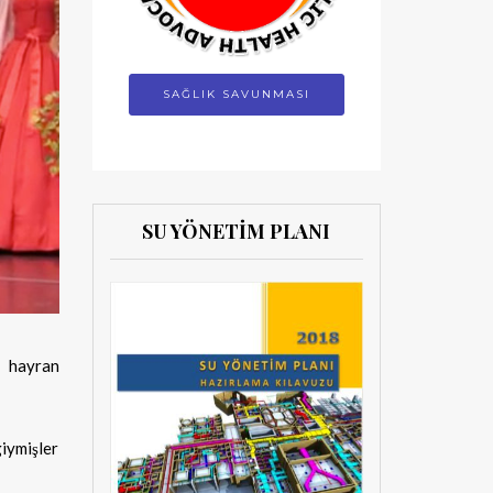
SAĞLIK SAVUNMASI
SU YÖNETİM PLANI
e hayran
giymişler