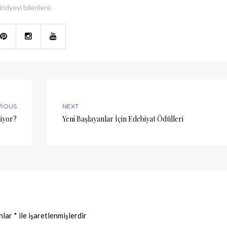
iridyeyi bilenlere.
VIOUS
NEXT
liyor?
Yeni Başlayanlar İçin Edebiyat Ödülleri
anlar
*
ile işaretlenmişlerdir