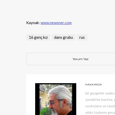
Kaynak:
www.newsner.com
16 genç kız
dans grubu
rus
Yorum Yaz
HAKKIMDA
bir gezginim sadec
yürekli bir kentte
sevinçlere ve sevda
yıldız toplarım gece