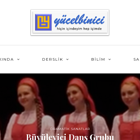
KINDA
DERSLİK
BİLİM
SA
DRAMATİK SANATLAR
Büyüleyici Dans Grubu