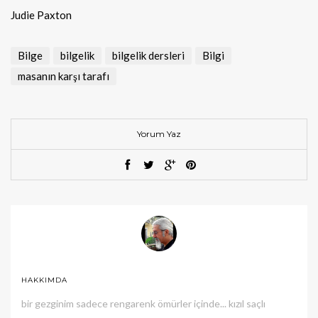
Judie Paxton
Bilge
bilgelik
bilgelik dersleri
Bilgi
masanın karşı tarafı
Yorum Yaz
HAKKIMDA
bir gezginim sadece rengarenk ömürler içinde... kızıl saçlı