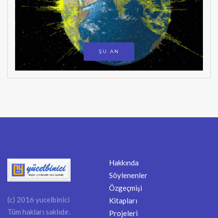
ŞU AN
Hakkında
Söylenenler
Özgeçmişi
(c) 2016 yucelbinici
Kitapları
Tüm hakları saklıdır.
Projeleri