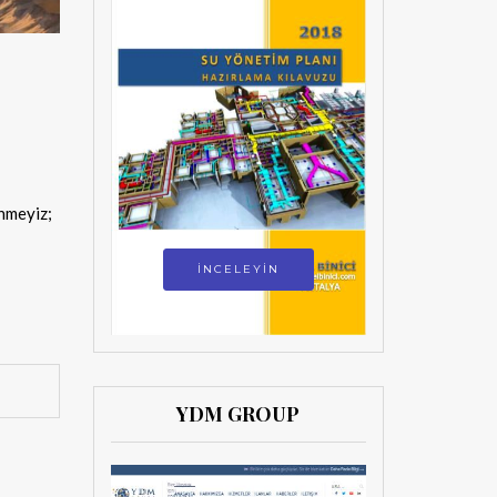
ünmeyiz;
İNCELEYİN
YDM GROUP