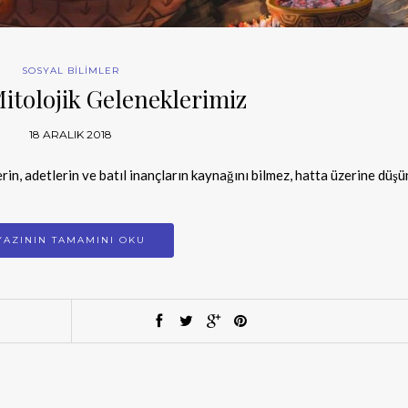
SOSYAL BİLİMLER
itolojik Geleneklerimiz
18 ARALIK 2018
n, adetlerin ve batıl inançların kaynağını bilmez, hatta üzerine düş
YAZININ TAMAMINI OKU