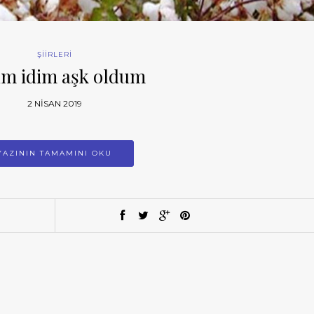
ŞİİRLERİ
m idim aşk oldum
2 NISAN 2019
YAZININ TAMAMINI OKU