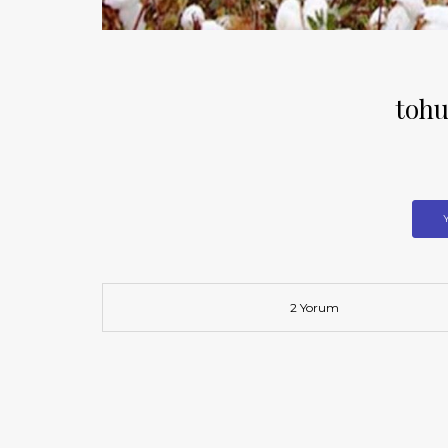
tohu
2 Yorum