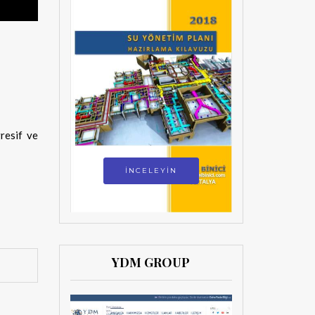
gresif ve
İNCELEYİN
YDM GROUP