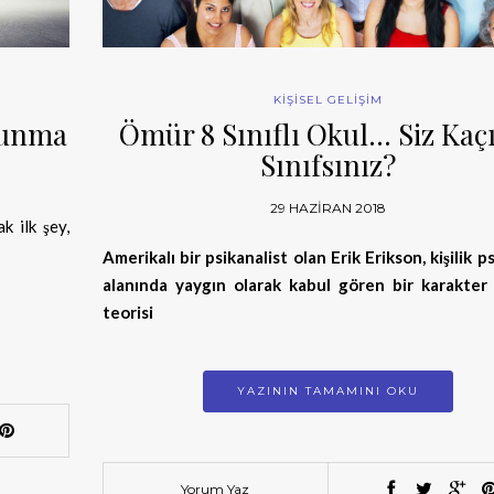
KİŞİSEL GELİŞİM
runma
Ömür 8 Sınıflı Okul… Siz Kaç
Sınıfsınız?
29 HAZIRAN 2018
k ilk şey,
Amerikalı bir psikanalist olan Erik Erikson, kişilik ps
alanında yaygın olarak kabul gören bir karakter 
teorisi
YAZININ TAMAMINI OKU
Yorum Yaz