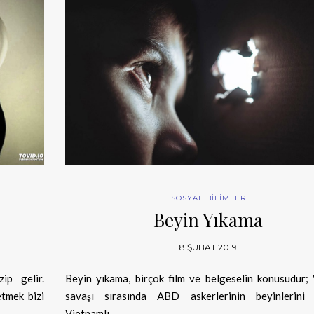
SOSYAL BİLİMLER
Beyin Yıkama
8 ŞUBAT 2019
ip gelir.
Beyin yıkama, birçok film ve belgeselin konusudur;
tmek bizi
savaşı sırasında ABD askerlerinin beyinlerini 
Vietnamlı