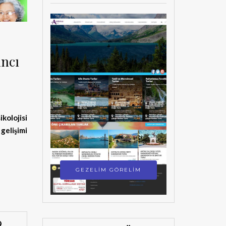
ıncı
ikolojisi
gelişimi
GEZELİM GÖRELİM