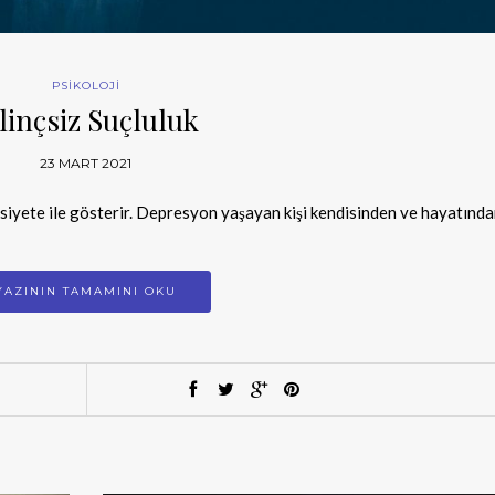
PSİKOLOJİ
linçsiz Suçluluk
23 MART 2021
ksiyete ile gösterir. Depresyon yaşayan kişi kendisinden ve hayatınd
YAZININ TAMAMINI OKU