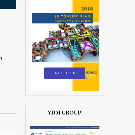
an
İNCELEYİN
YDM GROUP