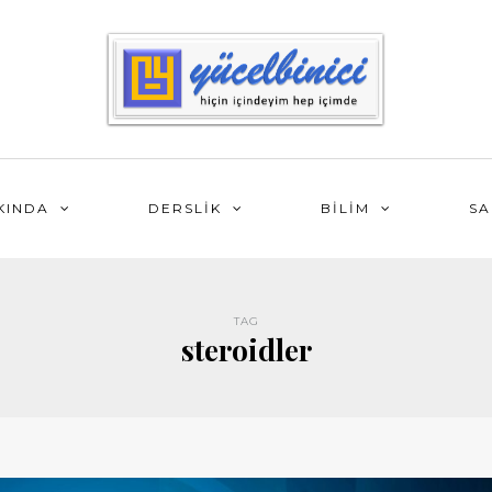
KINDA
DERSLİK
BİLİM
SA
TAG
steroidler