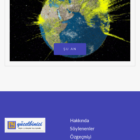
ŞU AN
Hakkında
Söylenenler
Özgeçmişi