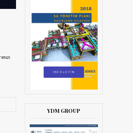
rımızı
İNCELEYİN
YDM GROUP