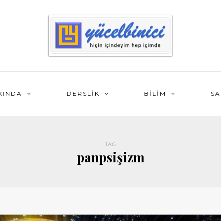
KINDA
DERSLİK
BİLİM
SA
TAG
panpsişizm