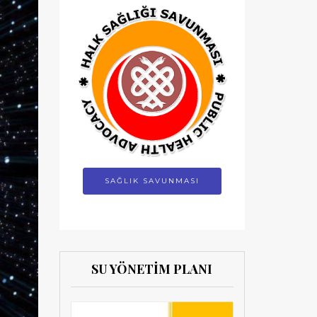
SAĞLIK SAVUNMASI
SU YÖNETİM PLANI