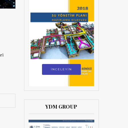
ri
İNCELEYİN
YDM GROUP