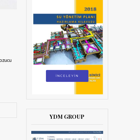
bozucu
İNCELEYİN
YDM GROUP