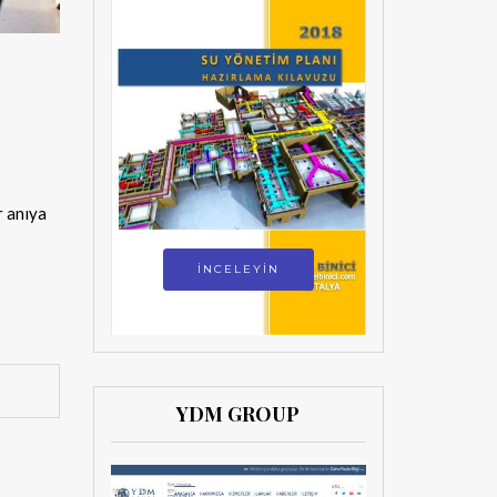
r anıya
İNCELEYİN
YDM GROUP