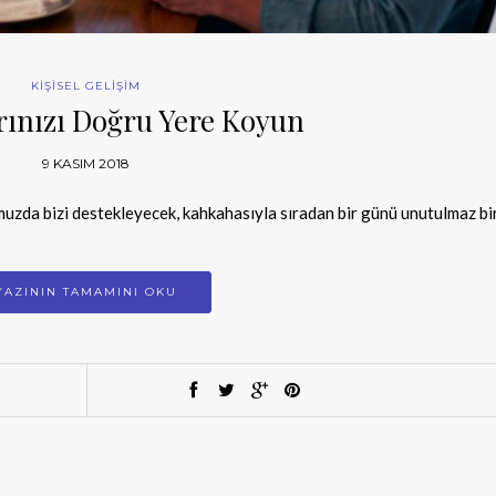
KİŞİSEL GELİŞİM
rınızı Doğru Yere Koyun
9 KASIM 2018
uzda bizi destekleyecek, kahkahasıyla sıradan bir günü unutulmaz bi
YAZININ TAMAMINI OKU