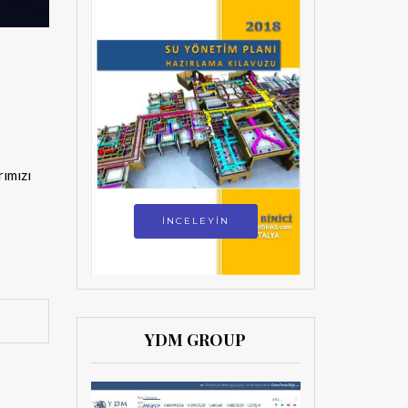
rımızı
İNCELEYİN
YDM GROUP