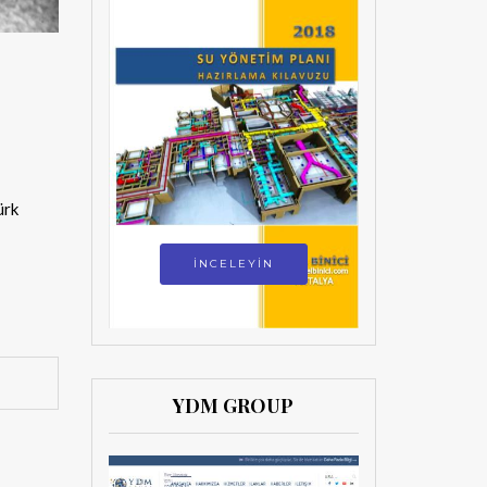
ürk
İNCELEYİN
YDM GROUP